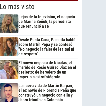
Lo más visto
Lejos de la televisión, el negocio
de Marina Señuk, la periodista
que renunció a TN
Desde Punta Cana, Pampita habló
sobre Martín Pepa y se confesó:
"No negocio la falta de lealtad ni
de respeto"
El nuevo negocio de Nicolás, el
marido de Rocío Guirao Díaz en el
desierto: de heredero de un
imperio a astrofotógrafo
La nueva vida de Martín Karpan,
el ex novio de Florencia Peña que
construyó un negocio con ella y
ahora triunfa en Colombia