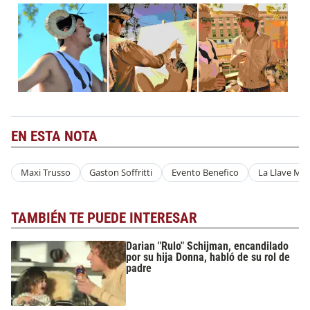
EN ESTA NOTA
Maxi Trusso
Gaston Soffritti
Evento Benefico
La Llave Mae
TAMBIÉN TE PUEDE INTERESAR
Darian "Rulo" Schijman, encandilado
por su hija Donna, habló de su rol de
padre