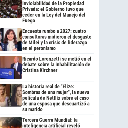
Inviolabilidad de la Propiedad
Privada: el Gobierno tuvo que
ceder en la Ley del Manejo del
Fuego
Encuesta rumbo a 2027: cuatro
consultoras midieron el desgaste
de Milei y la crisis de liderazgo
en el peronismo
Ricardo Lorenzetti se metió en el
debate sobre la inhabilitación de
Cristina Kirchner
La historia real de "Elize:
Sombras de una mujer", la nueva
película de Netflix sobre el caso
de una esposa que descuartizó a
su marido
Tercera Guerra Mundial: la
inteligencia artificial reveló