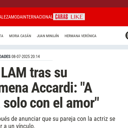
ALEZA
MODA
INTERNACIONAL
CARAS MIAMI
TA
MORIA CASÁN
JUAN MINUJÍN
HERMANA VERÓNICA
CARAS BRASIL
CARAS URUGUAY
DADES
08-07-2025 20:14
 LAM tras su
mena Accardi: "A
 solo con el amor"
pués de anunciar que su pareja con la actriz se
 a un vínculo.