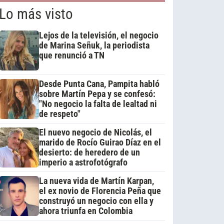
Lo más visto
Lejos de la televisión, el negocio
de Marina Señuk, la periodista
que renunció a TN
Desde Punta Cana, Pampita habló
sobre Martín Pepa y se confesó:
"No negocio la falta de lealtad ni
de respeto"
El nuevo negocio de Nicolás, el
marido de Rocío Guirao Díaz en el
desierto: de heredero de un
imperio a astrofotógrafo
La nueva vida de Martín Karpan,
el ex novio de Florencia Peña que
construyó un negocio con ella y
ahora triunfa en Colombia