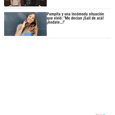
Pampita y una incómoda situación
que vivió: "Me decían ¡Salí de acá!
¡Andate…!"