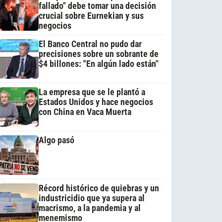
fallado" debe tomar una decisión
crucial sobre Eurnekian y sus
negocios
El Banco Central no pudo dar
precisiones sobre un sobrante de
$4 billones: "En algún lado están"
La empresa que se le plantó a
Estados Unidos y hace negocios
con China en Vaca Muerta
Algo pasó
Récord histórico de quiebras y un
industricidio que ya supera al
macrismo, a la pandemia y al
menemismo