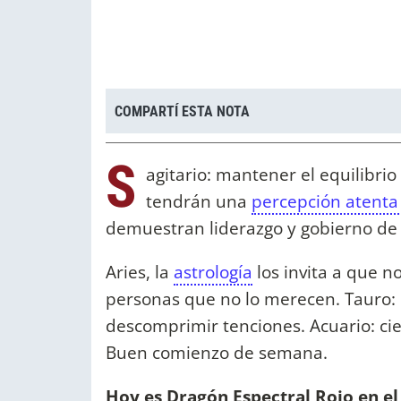
COMPARTÍ ESTA NOTA
S
agitario: mantener el equilibrio 
tendrán una
percepción atent
demuestran liderazgo y gobierno de l
Aries, la
astrología
los invita a que n
personas que no lo merecen. Tauro: 
descomprimir tenciones. Acuario: cie
Buen comienzo de semana.
Hoy es Dragón Espectral Rojo en e