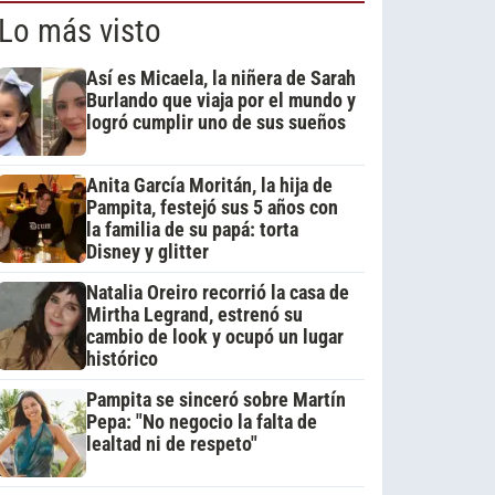
Lo más visto
Así es Micaela, la niñera de Sarah
Burlando que viaja por el mundo y
logró cumplir uno de sus sueños
Anita García Moritán, la hija de
Pampita, festejó sus 5 años con
la familia de su papá: torta
Disney y glitter
Natalia Oreiro recorrió la casa de
Mirtha Legrand, estrenó su
cambio de look y ocupó un lugar
histórico
Pampita se sinceró sobre Martín
Pepa: "No negocio la falta de
lealtad ni de respeto"