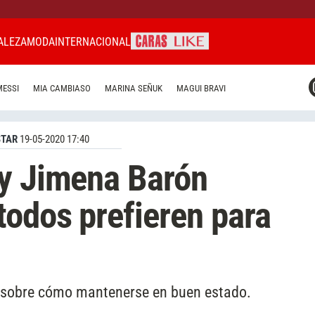
ALEZA
MODA
INTERNACIONAL
CARAS MIAMI
MESSI
MIA CAMBIASO
MARINA SEÑUK
MAGUI BRAVI
CARAS BRASIL
CARAS URUGUAY
STAR
19-05-2020 17:40
 y Jimena Barón
odos prefieren para
s sobre cómo mantenerse en buen estado.