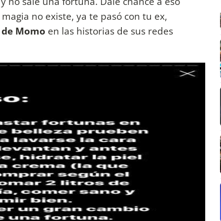
y no sale una fortuna. Dale chance a eso
magia no existe, ya te pasó con tu ex,
 de Momo
en las historias de sus redes