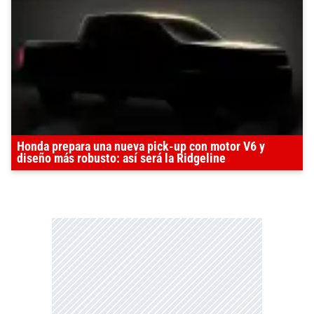
Honda prepara una nueva pick-up con motor V6 y
diseño más robusto: así será la Ridgeline