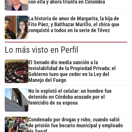
con ella y ahora triunfa en Colombia
La historia de amor de Margarita, la hija de
Fito Páez, y Balthazar Murillo, el chico que
conquistó a todos en la serie de Tévez
Lo más visto en Perfil
El Senado dio media sanción a la
Inviolabilidad de la Propiedad Privada: el
Gobierno tuvo que ceder en la Ley del
Manejo del Fuego
No le explotó el celular: un hombre fue
detenido en Córdoba acusado por el
femicidio de su esposa
Condenado por drogas y robo, cuando salió
de prisión fue becario municipal y empleado
de Senaf