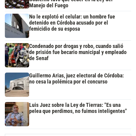
Manejo del Fuego
No le explotó el celular: un hombre fue
detenido en Córdoba acusado por el
femicidio de su esposa
Condenado por drogas y robo, cuando salió
de prisión fue becario municipal y empleado
de Senaf
Guillermo Arias, juez electoral de Córdoba:
no cesa la polémica por el concurso
Luis Juez sobre la Ley de Tierras: "Es una
pelea que perdimos, no fuimos inteligentes"