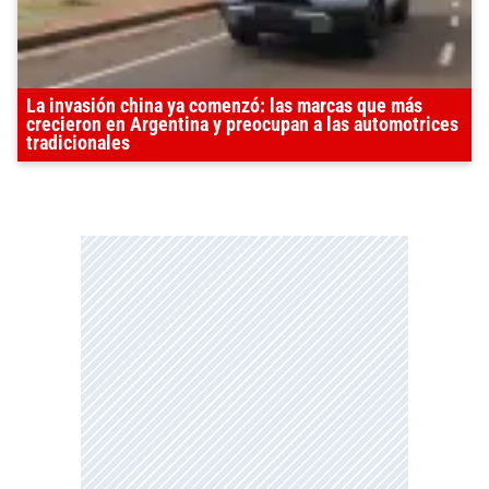
La invasión china ya comenzó: las marcas que más
crecieron en Argentina y preocupan a las automotrices
tradicionales