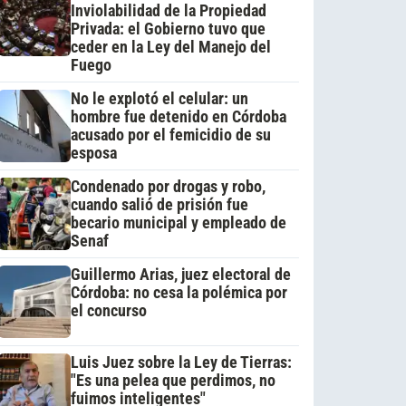
Inviolabilidad de la Propiedad
Privada: el Gobierno tuvo que
ceder en la Ley del Manejo del
Fuego
No le explotó el celular: un
hombre fue detenido en Córdoba
acusado por el femicidio de su
esposa
Condenado por drogas y robo,
cuando salió de prisión fue
becario municipal y empleado de
Senaf
Guillermo Arias, juez electoral de
Córdoba: no cesa la polémica por
el concurso
Luis Juez sobre la Ley de Tierras:
"Es una pelea que perdimos, no
fuimos inteligentes"