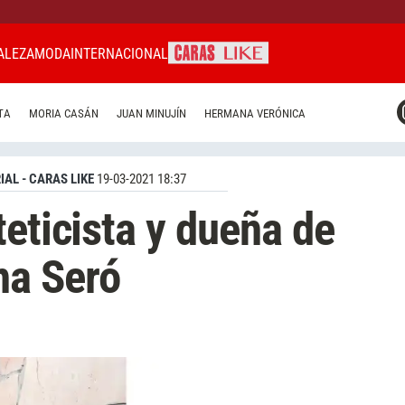
ALEZA
MODA
INTERNACIONAL
CARAS MIAMI
TA
MORIA CASÁN
JUAN MINUJÍN
HERMANA VERÓNICA
CARAS BRASIL
CARAS URUGUAY
IAL - CARAS LIKE
19-03-2021 18:37
teticista y dueña de
na Seró