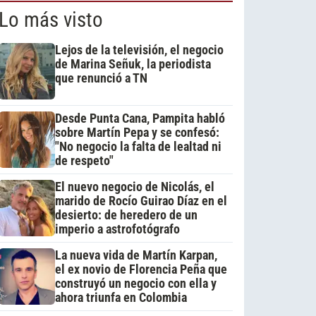
Lo más visto
Lejos de la televisión, el negocio
de Marina Señuk, la periodista
que renunció a TN
Desde Punta Cana, Pampita habló
sobre Martín Pepa y se confesó:
"No negocio la falta de lealtad ni
de respeto"
El nuevo negocio de Nicolás, el
marido de Rocío Guirao Díaz en el
desierto: de heredero de un
imperio a astrofotógrafo
La nueva vida de Martín Karpan,
el ex novio de Florencia Peña que
construyó un negocio con ella y
ahora triunfa en Colombia