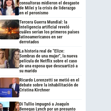
consultoras midieron el desgaste
de Milei y la crisis de liderazgo
en el peronismo
Tercera Guerra Mundial: la
inteligencia artificial reveló
cuáles serían los primeros países
latinoamericanos en ser
derrotados
La historia real de "Elize:
Sombras de una mujer", la nueva
película de Netflix sobre el caso
de una esposa que descuartizó a
su marido
Ricardo Lorenzetti se metió en el
debate sobre la inhabilitación de
Cristina Kirchner
Di Tullio impugnó a Joaquín
Benegas Lynch por un presunto