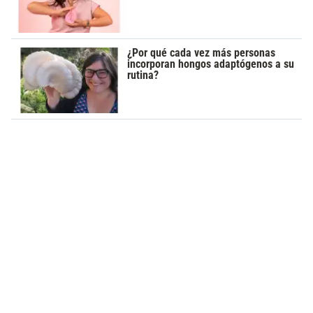
¿Por qué cada vez más personas
incorporan hongos adaptógenos a su
rutina?