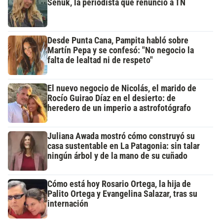
Señuk, la periodista que renunció a TN
Desde Punta Cana, Pampita habló sobre
Martín Pepa y se confesó: "No negocio la
falta de lealtad ni de respeto"
El nuevo negocio de Nicolás, el marido de
Rocío Guirao Díaz en el desierto: de
heredero de un imperio a astrofotógrafo
Juliana Awada mostró cómo construyó su
casa sustentable en La Patagonia: sin talar
ningún árbol y de la mano de su cuñado
Cómo está hoy Rosario Ortega, la hija de
Palito Ortega y Evangelina Salazar, tras su
internación