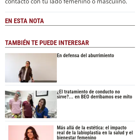
contacto con tu lado femenino o masculino.
EN ESTA NOTA
TAMBIÉN TE PUEDE INTERESAR
En defensa del aburrimiento
¿El tratamiento de conducto no
sirve?... en BEO derribamos ese mito
Más allá de la estética: el impacto
real de la labioplastia en la salud y el
bienestar femenino