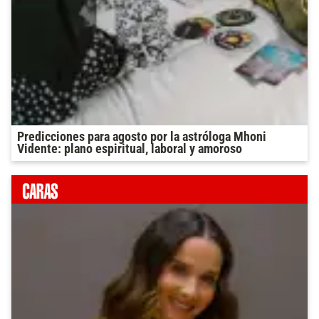
Predicciones para agosto por la astróloga Mhoni
Vidente: plano espiritual, laboral y amoroso