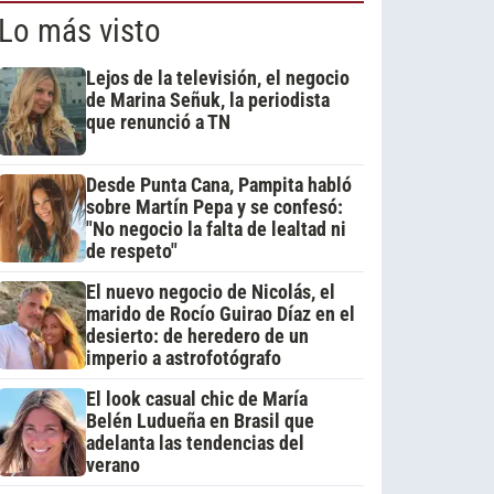
Lo más visto
Lejos de la televisión, el negocio
de Marina Señuk, la periodista
que renunció a TN
Desde Punta Cana, Pampita habló
sobre Martín Pepa y se confesó:
"No negocio la falta de lealtad ni
de respeto"
El nuevo negocio de Nicolás, el
marido de Rocío Guirao Díaz en el
desierto: de heredero de un
imperio a astrofotógrafo
El look casual chic de María
Belén Ludueña en Brasil que
adelanta las tendencias del
verano