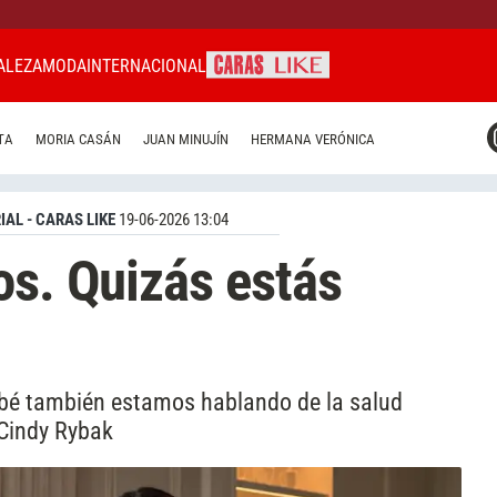
ALEZA
MODA
INTERNACIONAL
CARAS MIAMI
TA
MORIA CASÁN
JUAN MINUJÍN
HERMANA VERÓNICA
CARAS BRASIL
CARAS URUGUAY
IAL - CARAS LIKE
19-06-2026 13:04
os. Quizás estás
bé también estamos hablando de la salud
. Cindy Rybak