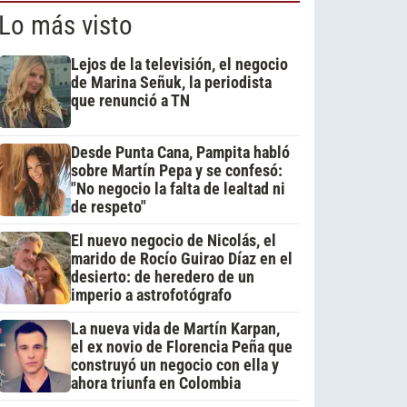
Lo más visto
Lejos de la televisión, el negocio
de Marina Señuk, la periodista
que renunció a TN
Desde Punta Cana, Pampita habló
sobre Martín Pepa y se confesó:
"No negocio la falta de lealtad ni
de respeto"
El nuevo negocio de Nicolás, el
marido de Rocío Guirao Díaz en el
desierto: de heredero de un
imperio a astrofotógrafo
La nueva vida de Martín Karpan,
el ex novio de Florencia Peña que
construyó un negocio con ella y
ahora triunfa en Colombia