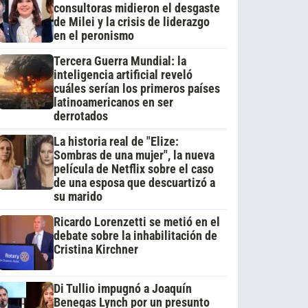
consultoras midieron el desgaste
de Milei y la crisis de liderazgo
en el peronismo
Tercera Guerra Mundial: la
inteligencia artificial reveló
cuáles serían los primeros países
latinoamericanos en ser
derrotados
La historia real de "Elize:
Sombras de una mujer", la nueva
película de Netflix sobre el caso
de una esposa que descuartizó a
su marido
Ricardo Lorenzetti se metió en el
debate sobre la inhabilitación de
Cristina Kirchner
Di Tullio impugnó a Joaquín
Benegas Lynch por un presunto