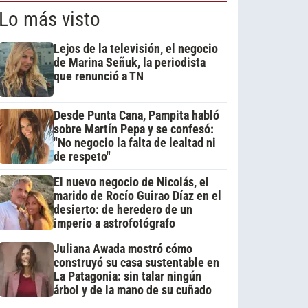
Lo más visto
Lejos de la televisión, el negocio
de Marina Señuk, la periodista
que renunció a TN
Desde Punta Cana, Pampita habló
sobre Martín Pepa y se confesó:
"No negocio la falta de lealtad ni
de respeto"
El nuevo negocio de Nicolás, el
marido de Rocío Guirao Díaz en el
desierto: de heredero de un
imperio a astrofotógrafo
Juliana Awada mostró cómo
construyó su casa sustentable en
La Patagonia: sin talar ningún
árbol y de la mano de su cuñado