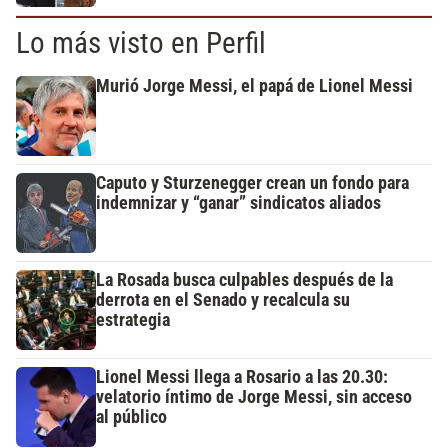
Lo más visto en Perfil
Murió Jorge Messi, el papá de Lionel Messi
Caputo y Sturzenegger crean un fondo para
indemnizar y “ganar” sindicatos aliados
La Rosada busca culpables después de la
derrota en el Senado y recalcula su
estrategia
Lionel Messi llega a Rosario a las 20.30:
velatorio íntimo de Jorge Messi, sin acceso
al público