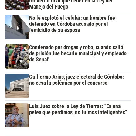
Gobierno tuvo que ceder en la Ley del
Manejo del Fuego
No le explotó el celular: un hombre fue
detenido en Córdoba acusado por el
femicidio de su esposa
Condenado por drogas y robo, cuando salió
de prisión fue becario municipal y empleado
de Senaf
Guillermo Arias, juez electoral de Córdoba:
no cesa la polémica por el concurso
Luis Juez sobre la Ley de Tierras: "Es una
pelea que perdimos, no fuimos inteligentes"