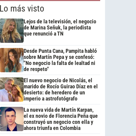
Lo más visto
Lejos de la televisión, el negocio
de Marina Señuk, la periodista
que renunció a TN
Desde Punta Cana, Pampita habló
sobre Martín Pepa y se confesó:
"No negocio la falta de lealtad ni
de respeto"
El nuevo negocio de Nicolás, el
marido de Rocío Guirao Díaz en el
desierto: de heredero de un
imperio a astrofotógrafo
La nueva vida de Martín Karpan,
el ex novio de Florencia Peña que
construyó un negocio con ella y
ahora triunfa en Colombia