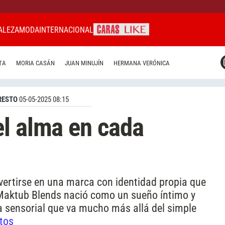
ALEZA
MODA
INTERNACIONAL
CARAS MIAMI
TA
MORIA CASÁN
JUAN MINUJÍN
HERMANA VERÓNICA
CARAS BRASIL
CARAS URUGUAY
RESTO
05-05-2025 08:15
l alma en cada
ertirse en una marca con identidad propia que
 Maktub Blends nació como un sueño íntimo y
 sensorial que va mucho más allá del simple
otos