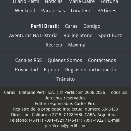
Diario Perfil
Noticias
Marie Claire
Fortuna
Weekend
Parabrisas
Lunateen
BATimes
Perfil Brasil:
Caras
Contigo
Aventuras Na Historia
Rolling Stone
Sport Buzz
Recreio
Maxima
Canales RSS
Quienes Somos
Contáctenos
Privacidad
Equipo
Reglas de participación
Tránsito
Caras - Editorial Perfil S.A.
| © Perfil.com 2006-2026 - Todos los
derechos reservados.
Editor responsable: Carlos Piro.
Registro de la propiedad intelectual número 5346433
Dirección:
California 2715
,
C1289ABI
,
CABA, Argentina
|
Teléfono:
(+5411) 7091-4921
/
(+5411) 7091-4922
| E-mail:
perfilcom@perfil.com