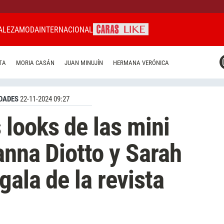
ALEZA
MODA
INTERNACIONAL
CARAS MIAMI
TA
MORIA CASÁN
JUAN MINUJÍN
HERMANA VERÓNICA
CARAS BRASIL
CARAS URUGUAY
DADES
22-11-2024 09:27
looks de las mini
anna Diotto y Sarah
gala de la revista