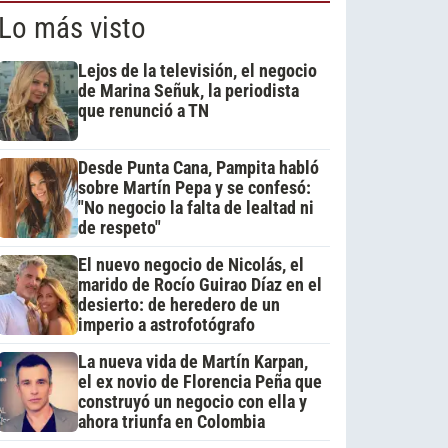
Lo más visto
Lejos de la televisión, el negocio
de Marina Señuk, la periodista
que renunció a TN
Desde Punta Cana, Pampita habló
sobre Martín Pepa y se confesó:
"No negocio la falta de lealtad ni
de respeto"
El nuevo negocio de Nicolás, el
marido de Rocío Guirao Díaz en el
desierto: de heredero de un
imperio a astrofotógrafo
La nueva vida de Martín Karpan,
el ex novio de Florencia Peña que
construyó un negocio con ella y
ahora triunfa en Colombia