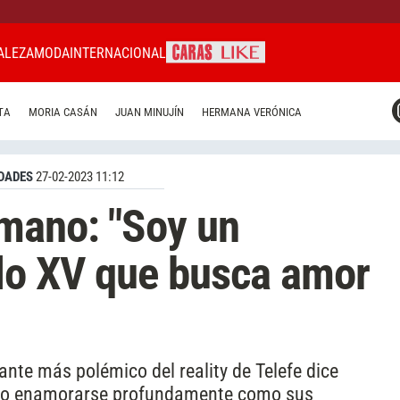
ALEZA
MODA
INTERNACIONAL
CARAS MIAMI
TA
MORIA CASÁN
JUAN MINUJÍN
HERMANA VERÓNICA
CARAS BRASIL
CARAS URUGUAY
DADES
27-02-2023 11:12
rmano: "Soy un
glo XV que busca amor
ante más polémico del reality de Telefe dice
ino enamorarse profundamente como sus