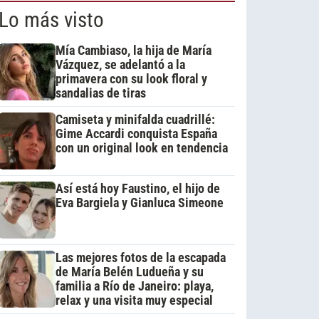
Lo más visto
Mía Cambiaso, la hija de María
Vázquez, se adelantó a la
primavera con su look floral y
sandalias de tiras
Camiseta y minifalda cuadrillé:
Gime Accardi conquista España
con un original look en tendencia
Así está hoy Faustino, el hijo de
Eva Bargiela y Gianluca Simeone
Las mejores fotos de la escapada
de María Belén Ludueña y su
familia a Río de Janeiro: playa,
relax y una visita muy especial