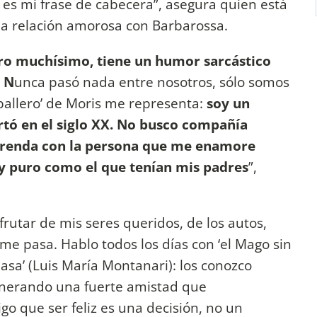
es mi frase de cabecera”, asegura quien está
na relación amorosa con Barbarossa.
ro muchísimo, tiene un humor sarcástico
. N
unca pasó nada entre nosotros, sólo somos
aballero’ de Moris me representa:
soy un
ertó en el siglo XX. No busco compañía
rprenda con la persona que me enamore
y puro como el que tenían mis padres
”,
sfrutar de mis seres queridos, de los autos,
 me pasa. Hablo todos los días con ‘el Mago sin
Masa’ (Luis María Montanari): los conozco
enerando una fuerte amistad que
igo que ser feliz es una decisión, no un