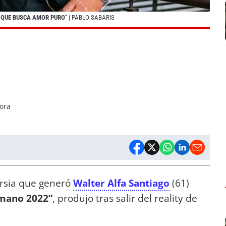
 QUE BUSCA AMOR PURO"
| PABLO SABARIS
tora
rsia que generó
Walter Alfa Santiago
(61)
mano 2022”
, produjo tras salir del reality de