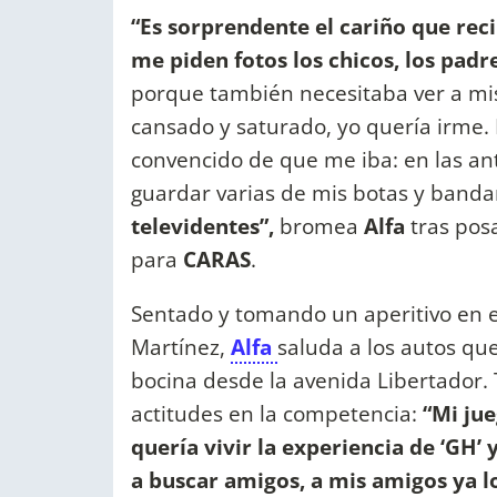
“Es sorprendente el cariño que recib
me piden fotos los chicos, los padr
porque también necesitaba ver a mis 
cansado y saturado, yo quería irme.
convencido de que me iba: en las ant
guardar varias de mis botas y banda
televidentes”,
bromea
Alfa
tras pos
para
CARAS
.
Sentado y tomando un aperitivo en el
Martínez,
Alfa
saluda a los autos q
bocina desde la avenida Libertador. 
actitudes en la competencia:
“Mi ju
quería vivir la experiencia de ‘GH’ 
a buscar amigos, a mis amigos ya l