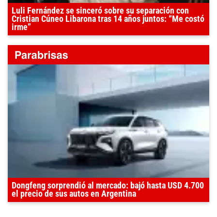
Luli Fernández se sinceró sobre su separación con
Cristian Cúneo Libarona tras 14 años juntos: “Me costó
irme”
Dongfeng sorprendió al mercado: bajó hasta USD 4.700
el precio de sus autos en Argentina