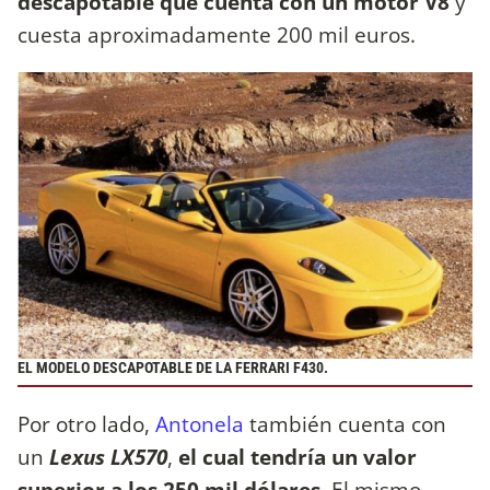
descapotable que cuenta con un motor V8
y
cuesta aproximadamente 200 mil euros.
EL MODELO DESCAPOTABLE DE LA FERRARI F430.
Por otro lado,
Antonela
también cuenta con
un
Lexus LX570
,
el cual tendría un valor
superior a los 250 mil dólares
. El mismo