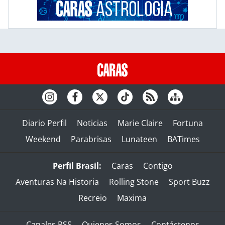
Diario Perfil
Noticias
Marie Claire
Fortuna
Weekend
Parabrisas
Lunateen
BATimes
Perfil Brasil:
Caras
Contigo
Aventuras Na Historia
Rolling Stone
Sport Buzz
Recreio
Maxima
Canales RSS
Quienes Somos
Contáctenos