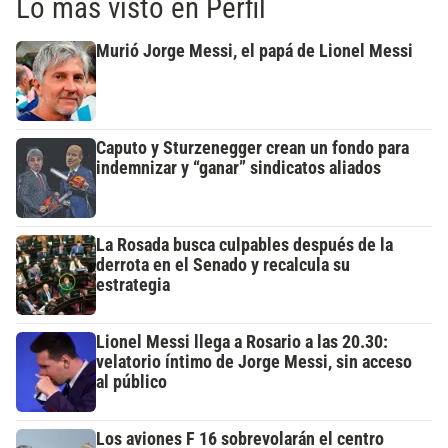
Lo más visto en Perfil
Murió Jorge Messi, el papá de Lionel Messi
Caputo y Sturzenegger crean un fondo para
indemnizar y “ganar” sindicatos aliados
La Rosada busca culpables después de la
derrota en el Senado y recalcula su
estrategia
Lionel Messi llega a Rosario a las 20.30:
velatorio íntimo de Jorge Messi, sin acceso
al público
Los aviones F 16 sobrevolarán el centro