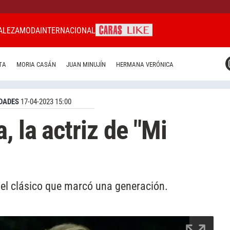
ALEZA
MODA
INTERNACIONAL
CARAS MIAMI
TA
MORIA CASÁN
JUAN MINUJÍN
HERMANA VERÓNICA
CARAS BRASIL
CARAS URUGUAY
DADES
17-04-2023 15:00
, la actriz de "Mi
del clásico que marcó una generación.