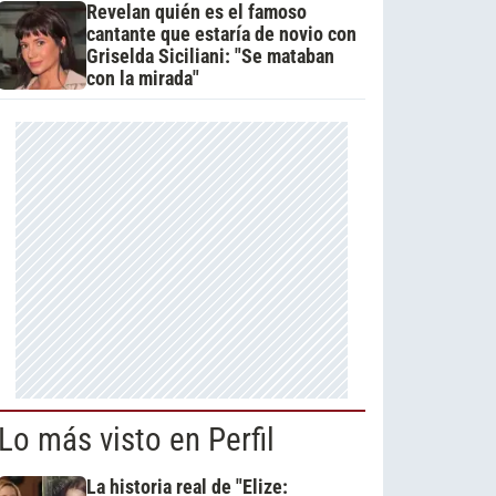
Revelan quién es el famoso
cantante que estaría de novio con
Griselda Siciliani: "Se mataban
con la mirada"
Lo más visto en Perfil
La historia real de "Elize: