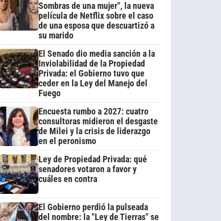
Sombras de una mujer", la nueva
película de Netflix sobre el caso
de una esposa que descuartizó a
su marido
El Senado dio media sanción a la
Inviolabilidad de la Propiedad
Privada: el Gobierno tuvo que
ceder en la Ley del Manejo del
Fuego
Encuesta rumbo a 2027: cuatro
consultoras midieron el desgaste
de Milei y la crisis de liderazgo
en el peronismo
Ley de Propiedad Privada: qué
senadores votaron a favor y
cuáles en contra
El Gobierno perdió la pulseada
del nombre: la "Ley de Tierras" se