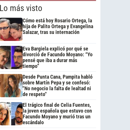
Lo más visto
Cómo está hoy Rosario Ortega, la
hija de Palito Ortega y Evangelina
Salazar, tras su internación
Eva Bargiela explicó por qué se
divorció de Facundo Moyano: “Yo
pensé que iba a durar más
tiempo”
Desde Punta Cana, Pampita habló
sobre Martín Pepa y se confesó:
"No negocio la falta de lealtad ni
de respeto"
El trágico final de Celia Fuentes,
la joven española que estuvo con
Facundo Moyano y murió tras un
escándalo