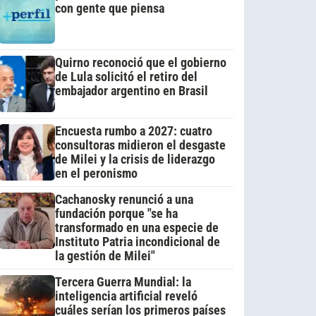
con gente que piensa
Quirno reconoció que el gobierno
de Lula solicitó el retiro del
embajador argentino en Brasil
Encuesta rumbo a 2027: cuatro
consultoras midieron el desgaste
de Milei y la crisis de liderazgo
en el peronismo
Cachanosky renunció a una
fundación porque "se ha
transformado en una especie de
Instituto Patria incondicional de
la gestión de Milei"
Tercera Guerra Mundial: la
inteligencia artificial reveló
cuáles serían los primeros países