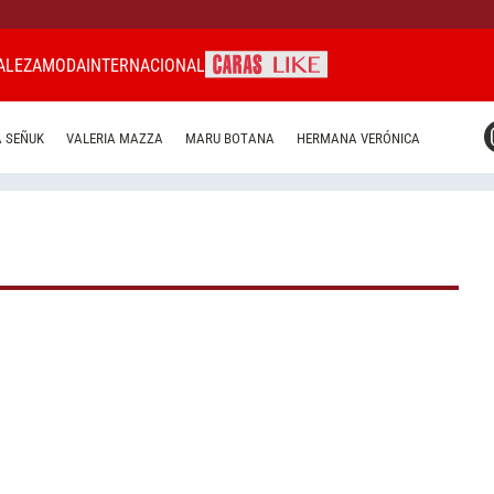
ALEZA
MODA
INTERNACIONAL
CARAS MIAMI
 SEÑUK
VALERIA MAZZA
MARU BOTANA
HERMANA VERÓNICA
CARAS BRASIL
CARAS URUGUAY