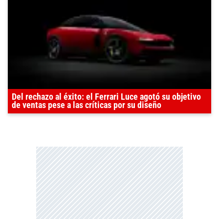
Del rechazo al éxito: el Ferrari Luce agotó su objetivo
de ventas pese a las críticas por su diseño