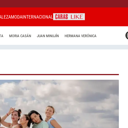
ALEZA
MODA
INTERNACIONAL
CARAS MIAMI
TA
MORIA CASÁN
JUAN MINUJÍN
HERMANA VERÓNICA
CARAS BRASIL
CARAS URUGUAY