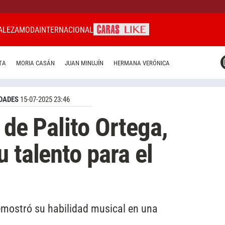
ALEZA
MODA
INTERNACIONAL
CARAS MIAMI
TA
MORIA CASÁN
JUAN MINUJÍN
HERMANA VERÓNICA
CARAS BRASIL
CARAS URUGUAY
DADES
15-07-2025 23:46
o de Palito Ortega,
 talento para el
demostró su habilidad musical en una