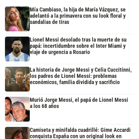
Mía Cambiaso, la hija de María Vázquez, se
adelantó a la primavera con su look floral y
sandalias de tiras
Lionel Messi desolado tras la muerte de su
papá: incertidumbre sobre el Inter Miami y
viaje de urgencia a Rosario
La historia de Jorge Messi y Celia Cuccitinni,
los padres de Lionel Messi: problemas
económicos, familia dividida y sacrificio
Murió Jorge Messi, el papá de Lionel Messi
a los 68 años
Camiseta y minifalda cuadrillé: Gime Accardi
conquista España con un original look en