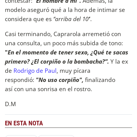
contestar:
“
El hombre a mí”.
Además, la
modelo aseguró qué a la hora de intimar se
considera que es
‘’arriba del 10’
’.
Casi terminando, Caprarola arremetió con
una consulta, un poco más subida de tono:
"
En el momento de tener sexo, ¿Qué te sacas
primero? ¿El corpiño o la bombacha?”.
Y la ex
de
Rodrigo de Paul
, muy pícara
respondió:
"No uso corpiño"
,
finalizando
así con una sonrisa en el rostro.
D.M
EN ESTA NOTA