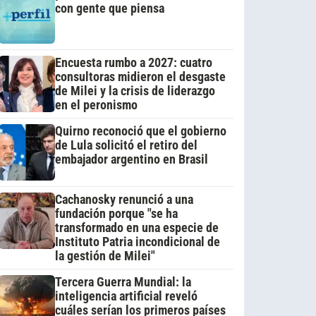
con gente que piensa
Encuesta rumbo a 2027: cuatro
consultoras midieron el desgaste
de Milei y la crisis de liderazgo
en el peronismo
Quirno reconoció que el gobierno
de Lula solicitó el retiro del
embajador argentino en Brasil
Cachanosky renunció a una
fundación porque "se ha
transformado en una especie de
Instituto Patria incondicional de
la gestión de Milei"
Tercera Guerra Mundial: la
inteligencia artificial reveló
cuáles serían los primeros países