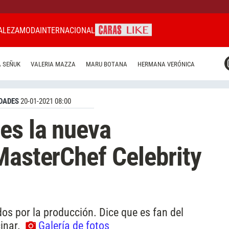
ALEZA
MODA
INTERNACIONAL
CARAS MIAMI
 SEÑUK
VALERIA MAZZA
MARU BOTANA
HERMANA VERÓNICA
CARAS BRASIL
CARAS URUGUAY
DADES
20-01-2021 08:00
es la nueva
MasterChef Celebrity
dos por la producción. Dice que es fan del
inar.
Galería de fotos