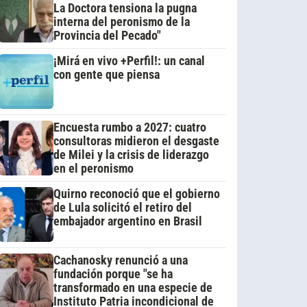
La Doctora tensiona la pugna
interna del peronismo de la
Provincia del Pecado"
¡Mirá en vivo +Perfil!: un canal
con gente que piensa
Encuesta rumbo a 2027: cuatro
consultoras midieron el desgaste
de Milei y la crisis de liderazgo
en el peronismo
Quirno reconoció que el gobierno
de Lula solicitó el retiro del
embajador argentino en Brasil
Cachanosky renunció a una
fundación porque "se ha
transformado en una especie de
Instituto Patria incondicional de