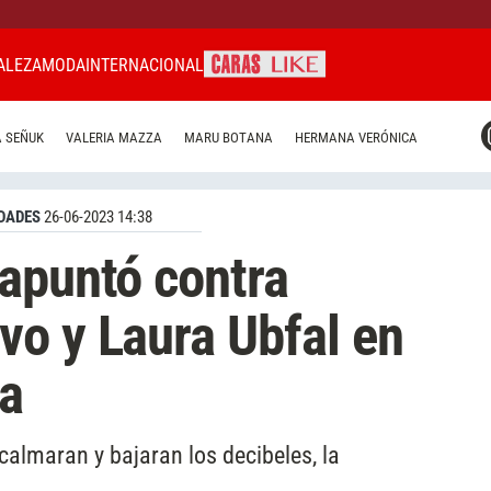
ALEZA
MODA
INTERNACIONAL
CARAS MIAMI
 SEÑUK
VALERIA MAZZA
MARU BOTANA
HERMANA VERÓNICA
CARAS BRASIL
CARAS URUGUAY
DADES
26-06-2023 14:38
apuntó contra
o y Laura Ubfal en
a
 calmaran y bajaran los decibeles, la