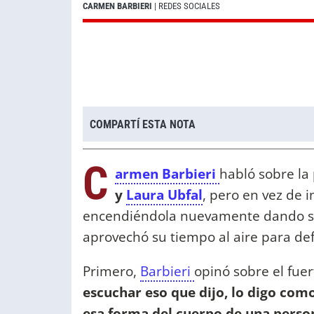
CARMEN BARBIERI
| REDES SOCIALES
COMPARTÍ ESTA NOTA
C
armen Barbieri
habló sobre la
y
Laura Ubfal
, pero en vez de 
encendiéndola nuevamente dando su 
aprovechó su tiempo al aire para defin
Primero,
Barbieri
opinó sobre el fue
escuchar eso que dijo, lo digo como
esa forma del cuerpo de una person