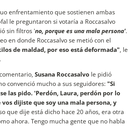
guo enfrentamiento que sostienen ambas
al le preguntaron si votaría a Roccasalvo
sin filtros '
no, porque es una mala persona'
.
deo en donde Roccasalvo se metió con el
kilos de maldad, por eso está deformada"
, le
.
 comentario,
Susana Roccasalvo
le pidió
 no convenció mucho a sus seguidores:
"Si
se las pido. 'Perdón, Laura, perdón por lo
e vos dijiste que soy una mala persona, y
so que dije está dicho hace 20 años, era otra
como ahora. Tengo mucha gente que no habla