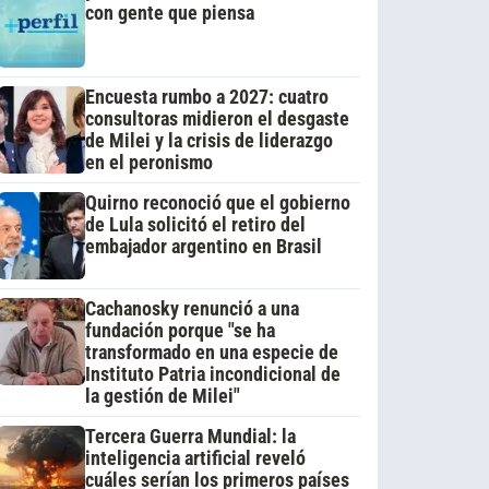
con gente que piensa
Encuesta rumbo a 2027: cuatro
consultoras midieron el desgaste
de Milei y la crisis de liderazgo
en el peronismo
Quirno reconoció que el gobierno
de Lula solicitó el retiro del
embajador argentino en Brasil
Cachanosky renunció a una
fundación porque "se ha
transformado en una especie de
Instituto Patria incondicional de
la gestión de Milei"
Tercera Guerra Mundial: la
inteligencia artificial reveló
cuáles serían los primeros países