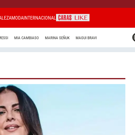
ALEZA
MODA
INTERNACIONAL
CARAS MIAMI
MESSI
MIA CAMBIASO
MARINA SEÑUK
MAGUI BRAVI
CARAS BRASIL
CARAS URUGUAY