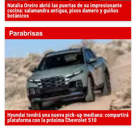
Natalia Oreiro abrió las puertas de su impresionante
cocina: salamandra antigua, pisos damero y guiños
botánicos
Hyundai tendrá una nueva pick-up mediana: compartirá
plataforma con la próxima Chevrolet S10