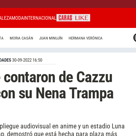
ALEZA
MODA
INTERNACIONAL
CARAS MIAMI
TA
MORIA CASÁN
JUAN MINUJÍN
HERMANA VERÓNICA
CARAS BRASIL
CARAS URUGUAY
DADES
30-09-2022 16:50
e contaron de Cazzu
 con su Nena Trampa
spliegue audiovisual en anime y un estadio Luna
Trap, demostró que está hecha para plaza más