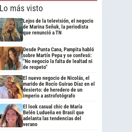
Lo más visto
Lejos de la televisión, el negocio
de Marina Señuk, la periodista
que renunció a TN
Desde Punta Cana, Pampita habló
sobre Martín Pepa y se confesó:
"No negocio la falta de lealtad ni
de respeto"
El nuevo negocio de Nicolás, el
marido de Rocío Guirao Díaz en el
desierto: de heredero de un
imperio a astrofotógrafo
El look casual chic de María
Belén Ludueña en Brasil que
adelanta las tendencias del
verano