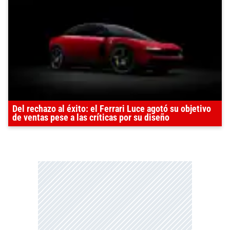
Del rechazo al éxito: el Ferrari Luce agotó su objetivo
de ventas pese a las críticas por su diseño