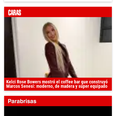
Kelci Rose Bowers mostró el coffee bar que construyó
Marcos Senesi: moderno, de madera y súper equipado