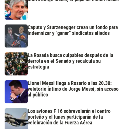
Caputo y Sturzenegger crean un fondo para
indemnizar y “ganar” sindicatos aliados
La Rosada busca culpables después de la
derrota en el Senado y recalcula su
estrategia
Lionel Messi llega a Rosario a las 20.30:
velatorio íntimo de Jorge Messi, sin acceso
al público
Los aviones F 16 sobrevolarán el centro
porteño y el lunes participarán de la
celebración de la Fuerza Aérea