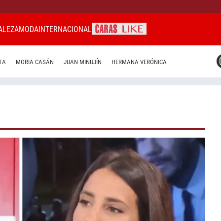
ALEZA
MODA
INTERNACIONAL
CARAS MIAMI
TA
MORIA CASÁN
JUAN MINUJÍN
HERMANA VERÓNICA
CARAS BRASIL
CARAS URUGUAY