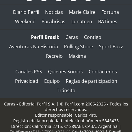
Diario Perfil
Noticias
Marie Claire
Fortuna
Weekend
Parabrisas
Lunateen
BATimes
Perfil Brasil:
Caras
Contigo
Aventuras Na Historia
Rolling Stone
Sport Buzz
Recreio
Maxima
Canales RSS
Quienes Somos
Contáctenos
Privacidad
Equipo
Reglas de participación
Tránsito
Caras - Editorial Perfil S.A.
| © Perfil.com 2006-2026 - Todos los
derechos reservados.
Editor responsable: Carlos Piro.
Registro de la propiedad intelectual número 5346433
Dirección:
California 2715
,
C1289ABI
,
CABA, Argentina
|
Teléfono:
(+5411) 7091-4921
/
(+5411) 7091-4922
| E-mail: