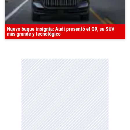
Nuevo buque insignia: Audi presentó el Q9, su SUV
más grande y tecnológico