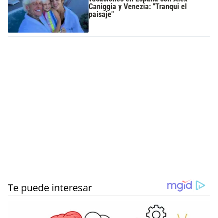
Caniggia y Venezia: "Tranqui el
paisaje"