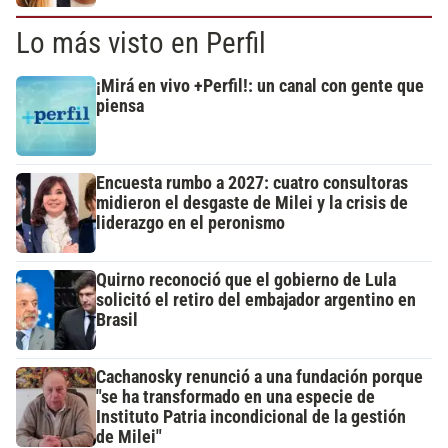
Lo más visto en Perfil
¡Mirá en vivo +Perfil!: un canal con gente que
piensa
Encuesta rumbo a 2027: cuatro consultoras
midieron el desgaste de Milei y la crisis de
liderazgo en el peronismo
Quirno reconoció que el gobierno de Lula
solicitó el retiro del embajador argentino en
Brasil
Cachanosky renunció a una fundación porque
"se ha transformado en una especie de
Instituto Patria incondicional de la gestión
de Milei"