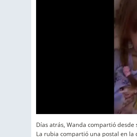
Días atrás, Wanda compartió desde s
La rubia compartió una postal en la