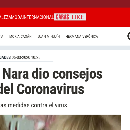
ALEZA
MODA
INTERNACIONAL
CARAS MIAMI
TA
MORIA CASÁN
JUAN MINUJÍN
HERMANA VERÓNICA
CARAS BRASIL
CARAS URUGUAY
DADES
05-03-2020 10:25
 Nara dio consejos
del Coronavirus
as medidas contra el virus.