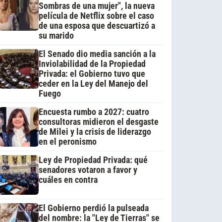
Sombras de una mujer", la nueva
película de Netflix sobre el caso
de una esposa que descuartizó a
su marido
El Senado dio media sanción a la
Inviolabilidad de la Propiedad
Privada: el Gobierno tuvo que
ceder en la Ley del Manejo del
Fuego
Encuesta rumbo a 2027: cuatro
consultoras midieron el desgaste
de Milei y la crisis de liderazgo
en el peronismo
Ley de Propiedad Privada: qué
senadores votaron a favor y
cuáles en contra
El Gobierno perdió la pulseada
del nombre: la "Ley de Tierras" se