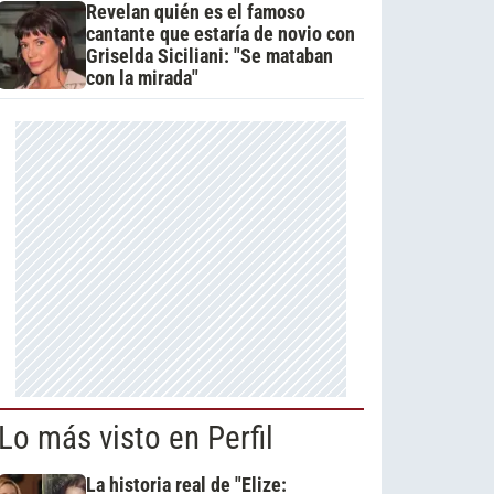
Revelan quién es el famoso
cantante que estaría de novio con
Griselda Siciliani: "Se mataban
con la mirada"
Lo más visto en Perfil
La historia real de "Elize: