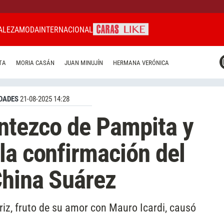
ALEZA
MODA
INTERNACIONAL
CARAS MIAMI
TA
MORIA CASÁN
JUAN MINUJÍN
HERMANA VERÓNICA
CARAS BRASIL
CARAS URUGUAY
DADES
21-08-2025 14:28
entezco de Pampita y
la confirmación del
China Suárez
triz, fruto de su amor con Mauro Icardi, causó