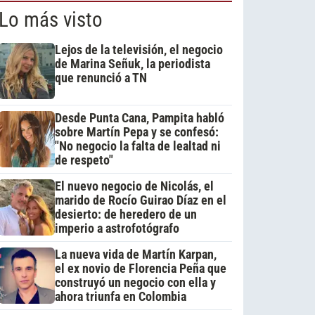
Lo más visto
Lejos de la televisión, el negocio
de Marina Señuk, la periodista
que renunció a TN
Desde Punta Cana, Pampita habló
sobre Martín Pepa y se confesó:
"No negocio la falta de lealtad ni
de respeto"
El nuevo negocio de Nicolás, el
marido de Rocío Guirao Díaz en el
desierto: de heredero de un
imperio a astrofotógrafo
La nueva vida de Martín Karpan,
el ex novio de Florencia Peña que
construyó un negocio con ella y
ahora triunfa en Colombia