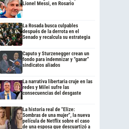
Lionel Messi, en Rosario
La Rosada busca culpables
después de la derrota en el
Senado y recalcula su estrategia
Caputo y Sturzenegger crean un
fondo para indemnizar y “ganar”
sindicatos aliados
La narrativa libertaria cruje en las
redes y Milei sufre las
consecuencias del desgaste
La historia real de "Elize:
Sombras de una mujer", la nueva
película de Netflix sobre el caso
de una esposa que descuartizó a