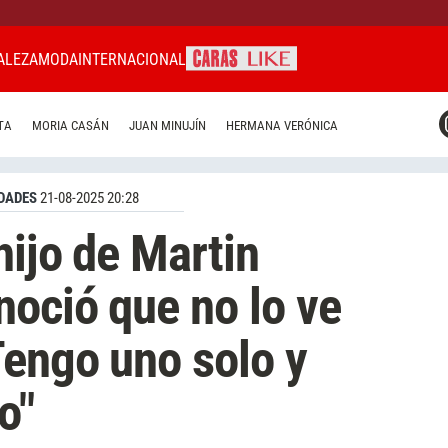
ALEZA
MODA
INTERNACIONAL
CARAS MIAMI
TA
MORIA CASÁN
JUAN MINUJÍN
HERMANA VERÓNICA
CARAS BRASIL
CARAS URUGUAY
DADES
21-08-2025 20:28
hijo de Martin
noció que no lo ve
engo uno solo y
o"