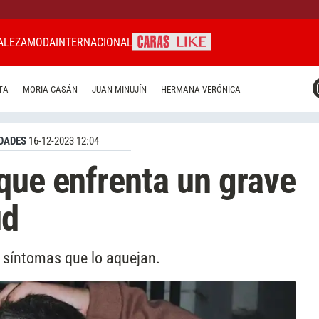
ALEZA
MODA
INTERNACIONAL
CARAS MIAMI
TA
MORIA CASÁN
JUAN MINUJÍN
HERMANA VERÓNICA
CARAS BRASIL
CARAS URUGUAY
DADES
16-12-2023 12:04
que enfrenta un grave
ud
s síntomas que lo aquejan.