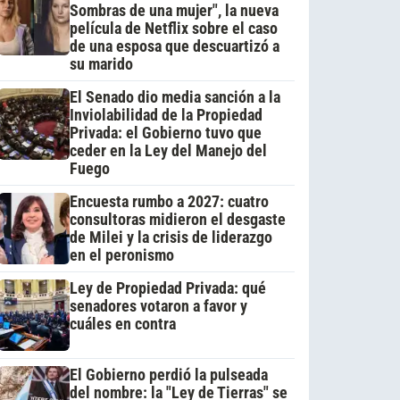
Sombras de una mujer", la nueva
película de Netflix sobre el caso
de una esposa que descuartizó a
su marido
El Senado dio media sanción a la
Inviolabilidad de la Propiedad
Privada: el Gobierno tuvo que
ceder en la Ley del Manejo del
Fuego
Encuesta rumbo a 2027: cuatro
consultoras midieron el desgaste
de Milei y la crisis de liderazgo
en el peronismo
Ley de Propiedad Privada: qué
senadores votaron a favor y
cuáles en contra
El Gobierno perdió la pulseada
del nombre: la "Ley de Tierras" se