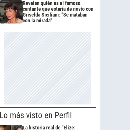
Revelan quién es el famoso
cantante que estaría de novio con
Griselda Siciliani: "Se mataban
con la mirada"
Lo más visto en Perfil
La historia real de "Elize: