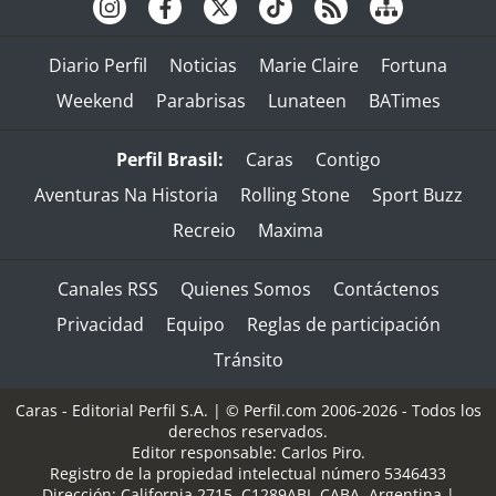
Diario Perfil
Noticias
Marie Claire
Fortuna
Weekend
Parabrisas
Lunateen
BATimes
Perfil Brasil:
Caras
Contigo
Aventuras Na Historia
Rolling Stone
Sport Buzz
Recreio
Maxima
Canales RSS
Quienes Somos
Contáctenos
Privacidad
Equipo
Reglas de participación
Tránsito
Caras - Editorial Perfil S.A.
| © Perfil.com 2006-2026 - Todos los
derechos reservados.
Editor responsable: Carlos Piro.
Registro de la propiedad intelectual número 5346433
Dirección:
California 2715
,
C1289ABI
,
CABA, Argentina
|