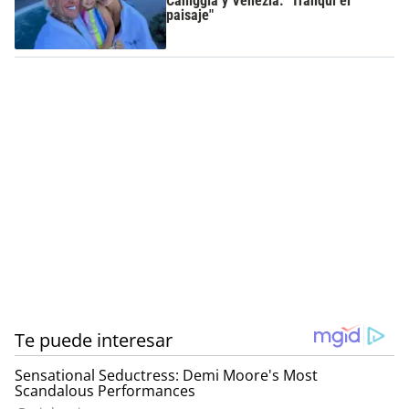
Caniggia y Venezia: "Tranqui el
paisaje"